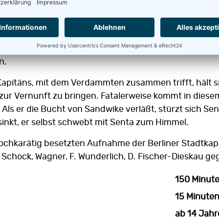
halt nach einer niederländischen Sage
ig über die Meere zu fahren. Alle sieben Jahre hat er
n.
apitäns, mit dem Verdammten zusammen trifft, hält sie
a zur Vernunft zu bringen. Fatalerweise kommt in dies
 Als er die Bucht von Sandwike verläßt, stürzt sich Sen
sinkt, er selbst schwebt mit Senta zum Himmel.
ochkarätig besetzten Aufnahme der Berliner Stadtkapel
 Schock, Wagner, F. Wunderlich, D. Fischer-Dieskau g
150 Minut
15 Minute
ab 14 Jahr