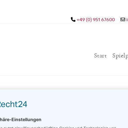
+49 (0) 951 67600
Start
Spiel
Benutzername
*
Das Feld darf nicht leer sein.