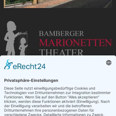
„Staubsches Haus“
Untere Sandstraße 30
96049 Bamberg