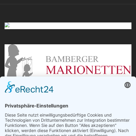
„Staubsches Haus“
Untere Sandstraße 30
96049 Bamberg