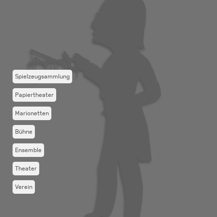
Spielzeugsammlung
Papiertheater
Marionetten
Bühne
Ensemble
Theater
Verein