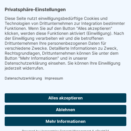
„Staubsches Haus“
Untere Sandstraße 30
96049 Bamberg
Tel: +49 (0) 951 67600
E-Mail:
info@bamberger-marionettentheater.de
© Copyright - Bamberger Marionettentheater |
Webkonzept Grafe