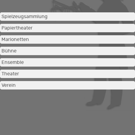
Spielzeugsammlung
Papiertheater
Marionetten
Bühne
Ensemble
Theater
Verein