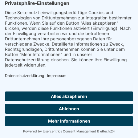
„Staubsches Haus“
Untere Sandstraße 30
96049 Bamberg
Tel: +49 (0) 951 67600
E-Mail:
info@bamberger-marionettentheater.de
© Copyright - Bamberger Marionettentheater |
Webkonzept Grafe