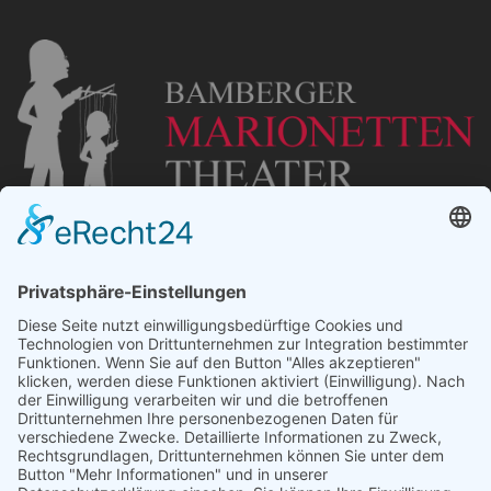
„Staubsches Haus“
Untere Sandstraße 30
96049 Bamberg
Tel: +49 (0) 951 67600