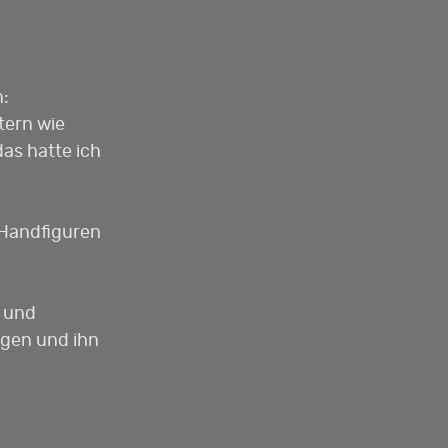
n:
tern wie
as hatte ich
d Handfiguren
n und
egen und ihn