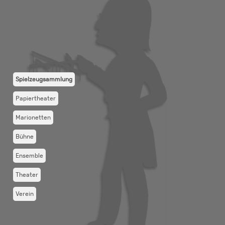
Spielzeugsammlung
Papiertheater
Marionetten
Bühne
Ensemble
Theater
Verein