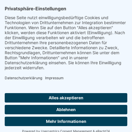
„Staubsches Haus“
Untere Sandstraße 30
96049 Bamberg
Tel: +49 (0) 951 67600
E-Mail:
info@bamberger-marionettentheater.de
© Copyright - Bamberger Marionettentheater |
Webkonzept Grafe