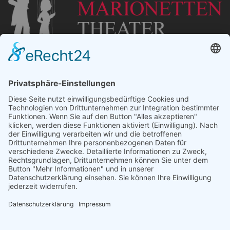
„Staubsches Haus“
Untere Sandstraße 30
96049 Bamberg
Tel: +49 (0) 951 67600
E-Mail:
info@bamberger-marionettentheater.de