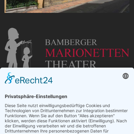
„Staubsches Haus“
Untere Sandstraße 30
96049 Bamberg