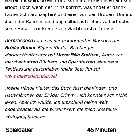
warten müssen, ob ein Prinz kommt und sie mit einem Kuß
erlöst. Doch wenn der Prinz kommt, was findet er dann?
Lauter Schnarchzapfen! Und einer von den Brüdern Grimm,
die in der Rahmenhandlung selbst auftreten, verliert dabei
seine Hose – zur Freude von Wachtmeister Krause.
Dornröschen
ist eines der bekanntesten Märchen der
Brüder Grimm
. Eigens für das Bamberger
Marionettentheater hat
Marec Béla Steffens
, Autor von
märchenhaften Büchern und Operntexten, eine neue
Textfassung geschrieben (mehr über ihn auf
www.maerchenkater.de
).
„Meine Hände hielten das Buch fest: die Kinder- und
Hausmärchen der Brüder Grimm … Ich konnte noch nicht
lesen. Aber ich wußte, ich umschloß meine Welt,
bedeutsamer als die Wirklichkeit, die mich umstellte.“
Wolfgang Koeppen
Spieldauer
45 Minuten