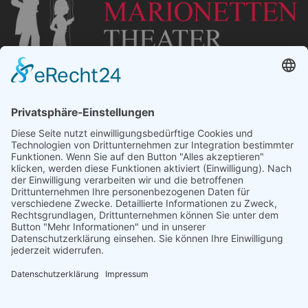
„Staubsches Haus“
Untere Sandstraße 30
96049 Bamberg
Tel: +49 (0) 951 67600
E-Mail:
info@bamberger-marionettentheater.de