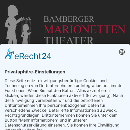
„Staubsches Haus“
Untere Sandstraße 30
96049 Bamberg
Tel: +49 (0) 951 67600
E-Mail:
info@bamberger-marionettentheater.de