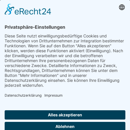
„Staubsches Haus“
Untere Sandstraße 30
96049 Bamberg
Tel: +49 (0) 951 67600
E-Mail:
info@bamberger-marionettentheater.de