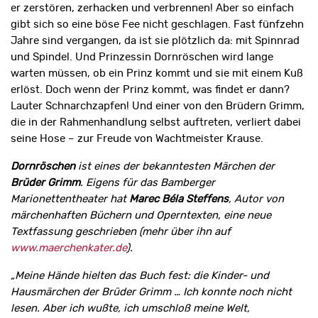
er zerstören, zerhacken und verbrennen! Aber so einfach
gibt sich so eine böse Fee nicht geschlagen. Fast fünfzehn
Jahre sind vergangen, da ist sie plötzlich da: mit Spinnrad
und Spindel. Und Prinzessin Dornröschen wird lange
warten müssen, ob ein Prinz kommt und sie mit einem Kuß
erlöst. Doch wenn der Prinz kommt, was findet er dann?
Lauter Schnarchzapfen! Und einer von den Brüdern Grimm,
die in der Rahmenhandlung selbst auftreten, verliert dabei
seine Hose – zur Freude von Wachtmeister Krause.
Dornröschen
ist eines der bekanntesten Märchen der
Brüder Grimm
. Eigens für das Bamberger
Marionettentheater hat
Marec Béla Steffens
, Autor von
märchenhaften Büchern und Operntexten, eine neue
Textfassung geschrieben (mehr über ihn auf
www.maerchenkater.de
).
„Meine Hände hielten das Buch fest: die Kinder- und
Hausmärchen der Brüder Grimm … Ich konnte noch nicht
lesen. Aber ich wußte, ich umschloß meine Welt,