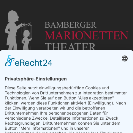
„Staubsches Haus“
Untere Sandstraße 30
96049 Bamberg
Tel: +49 (0) 951 67600