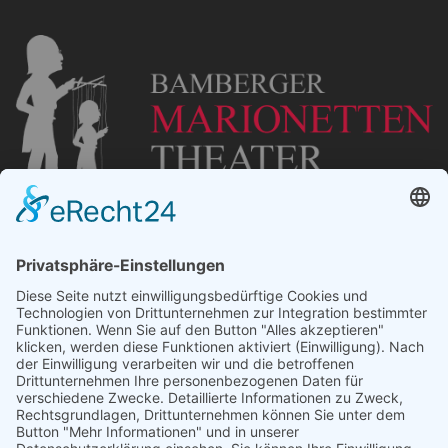
„Staubsches Haus“
Untere Sandstraße 30
96049 Bamberg
Tel: +49 (0) 951 67600