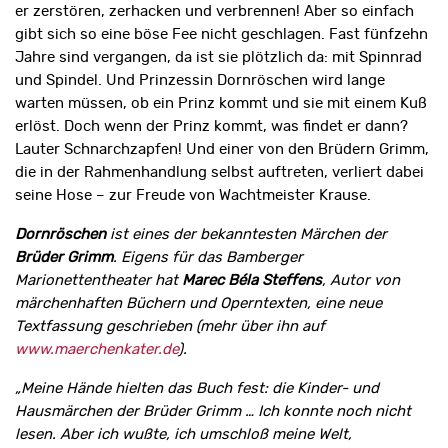
er zerstören, zerhacken und verbrennen! Aber so einfach
gibt sich so eine böse Fee nicht geschlagen. Fast fünfzehn
Jahre sind vergangen, da ist sie plötzlich da: mit Spinnrad
und Spindel. Und Prinzessin Dornröschen wird lange
warten müssen, ob ein Prinz kommt und sie mit einem Kuß
erlöst. Doch wenn der Prinz kommt, was findet er dann?
Lauter Schnarchzapfen! Und einer von den Brüdern Grimm,
die in der Rahmenhandlung selbst auftreten, verliert dabei
seine Hose – zur Freude von Wachtmeister Krause.
Dornröschen
ist eines der bekanntesten Märchen der
Brüder Grimm
. Eigens für das Bamberger
Marionettentheater hat
Marec Béla Steffens
, Autor von
märchenhaften Büchern und Operntexten, eine neue
Textfassung geschrieben (mehr über ihn auf
www.maerchenkater.de
).
„Meine Hände hielten das Buch fest: die Kinder- und
Hausmärchen der Brüder Grimm … Ich konnte noch nicht
lesen. Aber ich wußte, ich umschloß meine Welt,