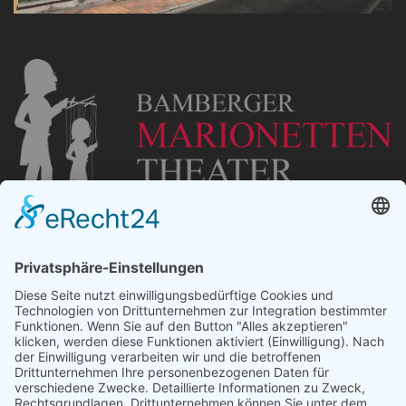
„Staubsches Haus“
Untere Sandstraße 30
96049 Bamberg