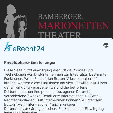
„Staubsches Haus“
Untere Sandstraße 30
96049 Bamberg
Tel: +49 (0) 951 67600
E-Mail:
info@bamberger-marionettentheater.de