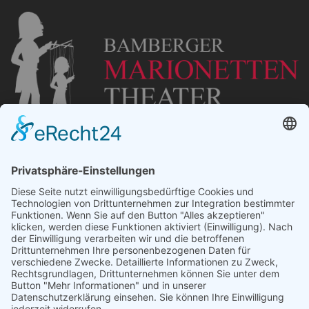
„Staubsches Haus“
Untere Sandstraße 30
96049 Bamberg
Tel: +49 (0) 951 67600
E-Mail:
info@bamberger-marionettentheater.de