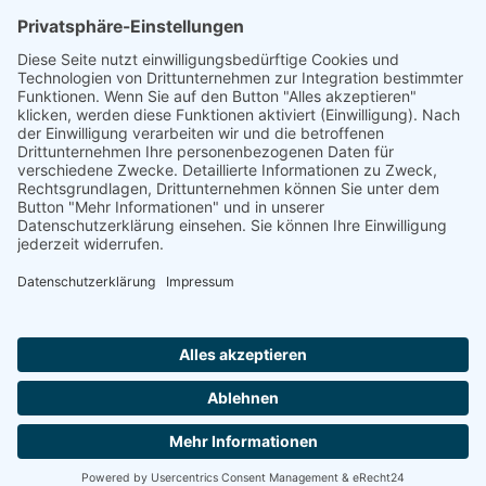
„Staubsches Haus“
Untere Sandstraße 30
96049 Bamberg
Tel: +49 (0) 951 67600
E-Mail:
info@bamberger-marionettentheater.de
© Copyright - Bamberger Marionettentheater |
Webkonzept Grafe