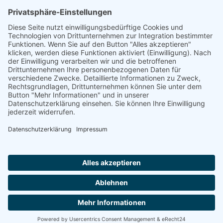
„Staubsches Haus“
Untere Sandstraße 30
96049 Bamberg
Tel: +49 (0) 951 67600
E-Mail:
info@bamberger-marionettentheater.de
© Copyright - Bamberger Marionettentheater |
Webkonzept Grafe