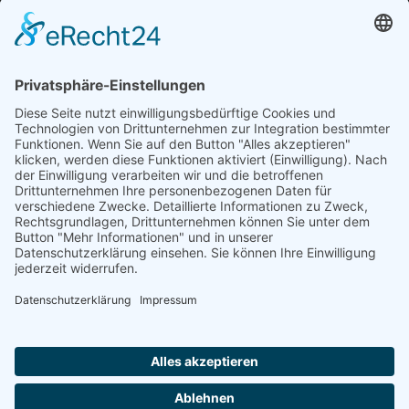
„Staubsches Haus“
Untere Sandstraße 30
96049 Bamberg
Tel: +49 (0) 951 67600
E-Mail:
info@bamberger-marionettentheater.de