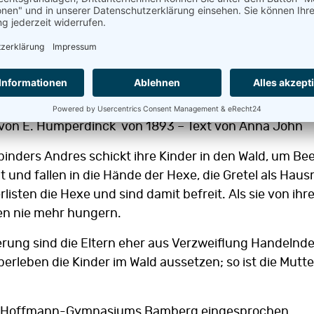
 von E. Humperdinck von 1893 – Text von Anna John
binders Andres schickt ihre Kinder in den Wald, um Be
 und fallen in die Hände der Hexe, die Gretel als Hau
erlisten die Hexe und sind damit befreit. Als sie von i
en nie mehr hungern.
erung sind die Eltern eher aus Verzweiflung Handelnde 
berleben die Kinder im Wald aussetzen; so ist die Mutt
.A.-Hoffmann-Gymnasiums Bamberg eingesprochen.