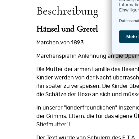
Beschreibung
Hänsel und Gretel
Märchen von 1893
Märchenspiel in Anlehnung an die Oper
Die Mutter der armen Familie des Besen
Kinder werden von der Nacht überrascht
ihn später zu verspeisen. Die Kinder üb
die Schätze der Hexe an sich und müss
In unserer "kinderfreundlichen" Inszeni
der Grimms, Eltern, die für das eigene Ü
Stiefmutter"!
Der Text wurde von Schülern des E.T