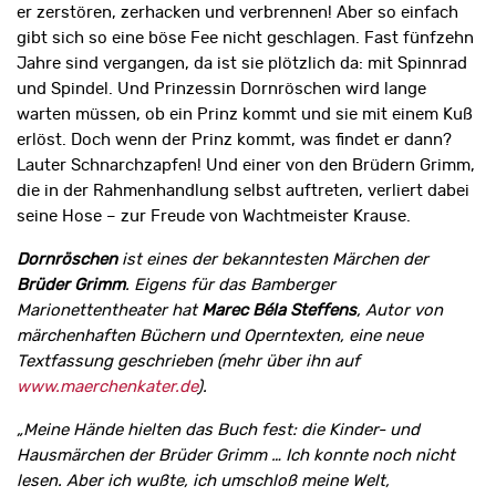
er zerstören, zerhacken und verbrennen! Aber so einfach
gibt sich so eine böse Fee nicht geschlagen. Fast fünfzehn
Jahre sind vergangen, da ist sie plötzlich da: mit Spinnrad
und Spindel. Und Prinzessin Dornröschen wird lange
warten müssen, ob ein Prinz kommt und sie mit einem Kuß
erlöst. Doch wenn der Prinz kommt, was findet er dann?
Lauter Schnarchzapfen! Und einer von den Brüdern Grimm,
die in der Rahmenhandlung selbst auftreten, verliert dabei
seine Hose – zur Freude von Wachtmeister Krause.
Dornröschen
ist eines der bekanntesten Märchen der
Brüder Grimm
. Eigens für das Bamberger
Marionettentheater hat
Marec Béla Steffens
, Autor von
märchenhaften Büchern und Operntexten, eine neue
Textfassung geschrieben (mehr über ihn auf
www.maerchenkater.de
).
„Meine Hände hielten das Buch fest: die Kinder- und
Hausmärchen der Brüder Grimm … Ich konnte noch nicht
lesen. Aber ich wußte, ich umschloß meine Welt,