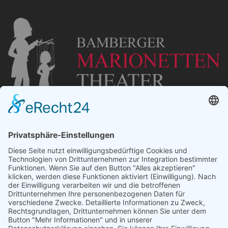
„Staubsches Haus“
Untere Sandstraße 30
96049 Bamberg
Tel: +49 (0) 951 67600