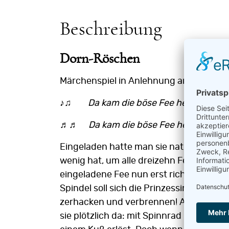
Beschreibung
Dorn-Röschen
Märchenspiel in Anlehnung an die Brüd
♪♫
Da kam die böse Fee herein, Fee h
♬♬
Da kam die böse Fee herein, Fee h
Eingeladen hatte man sie natürlich nicht
wenig hat, um alle dreizehn Feen aus d
eingeladene Fee nun erst richtig böse.
Spindel soll sich die Prinzessin totstech
zerhacken und verbrennen! Aber so einfa
sie plötzlich da: mit Spinnrad und Spin