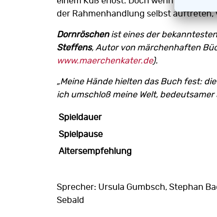
einem Kuß erlöst. Doch wenn der Prinz 
der Rahmenhandlung selbst auftreten, v
Dornröschen
ist eines der bekannteste
Steffens
, Autor von märchenhaften Büc
www.maerchenkater.de
).
„Meine Hände hielten das Buch fest: di
ich umschloß meine Welt, bedeutsamer a
Spieldauer
Spielpause
Altersempfehlung
Sprecher: Ursula Gumbsch, Stephan Bach
Sebald