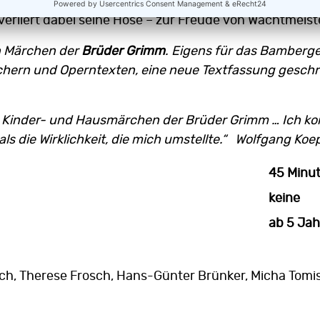
kommt, was findet er dann? Lauter Schnarchzapfen! U
erliert dabei seine Hose – zur Freude von Wachtmeist
n Märchen der
Brüder Grimm
. Eigens für das Bamberg
hern und Operntexten, eine neue Textfassung geschri
e Kinder- und Hausmärchen der Brüder Grimm … Ich kon
ls die Wirklichkeit, die mich umstellte.“ Wolfgang Ko
45 Minu
keine
ab 5 Ja
, Therese Frosch, Hans-Günter Brünker, Micha Tomis,