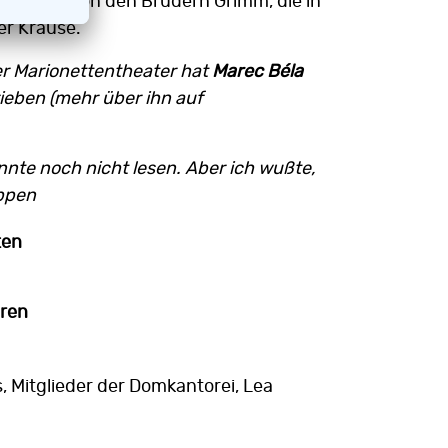
nd einer von den Brüdern Grimm, die in
er Krause.
er Marionettentheater hat
Marec Béla
eben (mehr über ihn auf
nte noch nicht lesen. Aber ich wußte,
eppen
ten
hren
 Mitglieder der Domkantorei, Lea