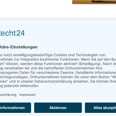
er Grimm von Marec Béla Steffens;
erein, Fee herein,
erein.
. Ist aber auch zu ärgerlich, wenn man mit seinen gold
em ganzen Königreich einzuladen und sie standesgemäß
 Und verwünscht das schöne Kind, dessen Taufe am Köni
en. Das will der König natürlich verhindern. Alle Spind
ch gibt sich so eine böse Fee nicht geschlagen. Fast 
del. Und Prinzessin Dornröschen wird lange warten müs