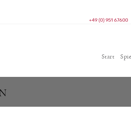
+49 (0) 951 67600
Start
Spi
AN