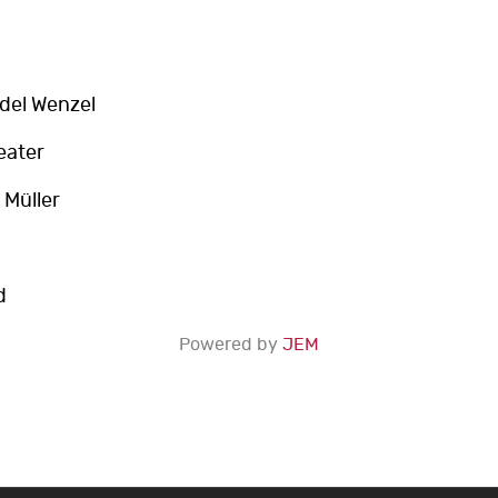
ndel Wenzel
eater
 Müller
d
Powered by
JEM