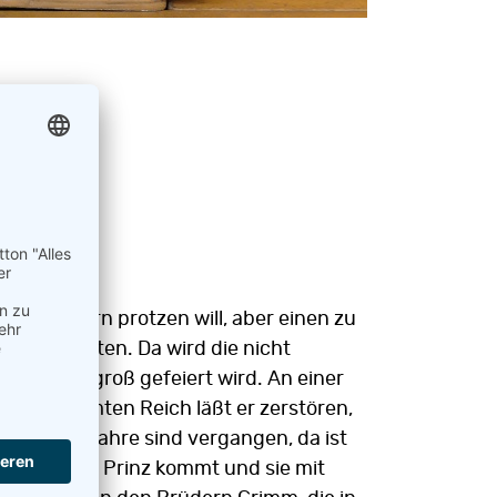
enen Tellern protzen will, aber einen zu
 zu bewirten. Da wird die nicht
gshof so groß gefeiert wird. An einer
eln im gesamten Reich läßt er zerstören,
fünfzehn Jahre sind vergangen, da ist
sen, ob ein Prinz kommt und sie mit