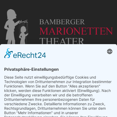
„Staubsches Haus“
Untere Sandstraße 30
96049 Bamberg
Tel: +49 (0) 951 67600