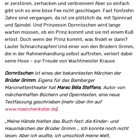
er zerstören, zerhacken und verbrennen! Aber so einfach
gibt sich so eine böse Fee nicht geschlagen. Fast fünfzehn
Jahre sind vergangen, da ist sie plötzlich da: mit Spinnrad
und Spindel. Und Prinzessin Dornröschen wird lange
warten müssen, ob ein Prinz kommt und sie mit einem Kuß
erlöst. Doch wenn der Prinz kommt, was findet er dann?
Lauter Schnarchzapfen! Und einer von den Brüdern Grimm,
die in der Rahmenhandlung selbst auftreten, verliert dabei
seine Hose – zur Freude von Wachtmeister Krause.
Dornröschen
ist eines der bekanntesten Märchen der
Brüder Grimm
. Eigens für das Bamberger
Marionettentheater hat
Marec Béla Steffens
, Autor von
märchenhaften Büchern und Operntexten, eine neue
Textfassung geschrieben (mehr über ihn auf
www.maerchenkater.de
).
„Meine Hände hielten das Buch fest: die Kinder- und
Hausmärchen der Brüder Grimm … Ich konnte noch nicht
lesen. Aber ich wußte, ich umschloß meine Welt,