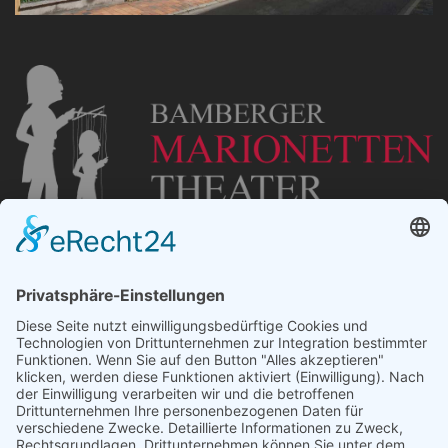
„Staubsches Haus“
Untere Sandstraße 30
96049 Bamberg