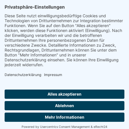
„Staubsches Haus“
Untere Sandstraße 30
96049 Bamberg
Tel: +49 (0) 951 67600
E-Mail:
info@bamberger-marionettentheater.de
© Copyright - Bamberger Marionettentheater |
Webkonzept Grafe