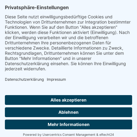
„Staubsches Haus“
Untere Sandstraße 30
96049 Bamberg
Tel: +49 (0) 951 67600
E-Mail:
info@bamberger-marionettentheater.de
© Copyright - Bamberger Marionettentheater |
Webkonzept Grafe