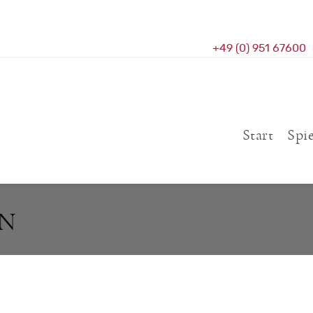
+49 (0) 951 67600
Start
Spi
AN