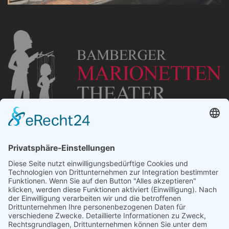
„Staubsches Haus“
Untere Sandstraße 30
96049 Bamberg