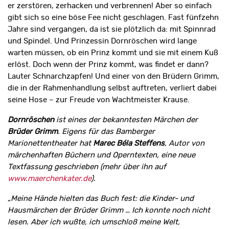
er zerstören, zerhacken und verbrennen! Aber so einfach
gibt sich so eine böse Fee nicht geschlagen. Fast fünfzehn
Jahre sind vergangen, da ist sie plötzlich da: mit Spinnrad
und Spindel. Und Prinzessin Dornröschen wird lange
warten müssen, ob ein Prinz kommt und sie mit einem Kuß
erlöst. Doch wenn der Prinz kommt, was findet er dann?
Lauter Schnarchzapfen! Und einer von den Brüdern Grimm,
die in der Rahmenhandlung selbst auftreten, verliert dabei
seine Hose – zur Freude von Wachtmeister Krause.
Dornröschen
ist eines der bekanntesten Märchen der
Brüder Grimm
. Eigens für das Bamberger
Marionettentheater hat
Marec Béla Steffens
, Autor von
märchenhaften Büchern und Operntexten, eine neue
Textfassung geschrieben (mehr über ihn auf
www.maerchenkater.de
).
„Meine Hände hielten das Buch fest: die Kinder- und
Hausmärchen der Brüder Grimm … Ich konnte noch nicht
lesen. Aber ich wußte, ich umschloß meine Welt,