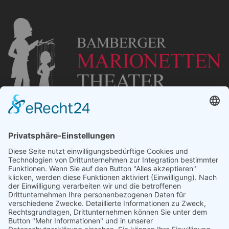
„Staubsches Haus“
Untere Sandstraße 30
96049 Bamberg
Tel: +49 (0) 951 67600