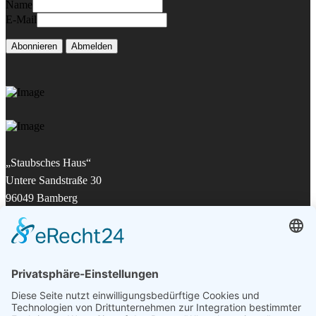
Name
E-Mail
Abonnieren
Abmelden
„Staubsches Haus“
Untere Sandstraße 30
96049 Bamberg
Tel: +49 (0) 951 67600
E-Mail:
info@bamberger-marionettentheater.de