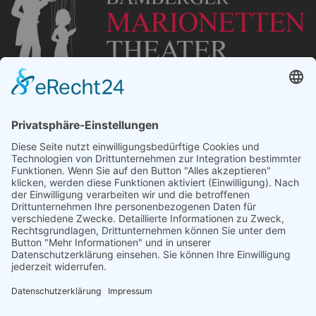
„Staubsches Haus“
Untere Sandstraße 30
96049 Bamberg
Tel: +49 (0) 951 67600
E-Mail:
info@bamberger-marionettentheater.de